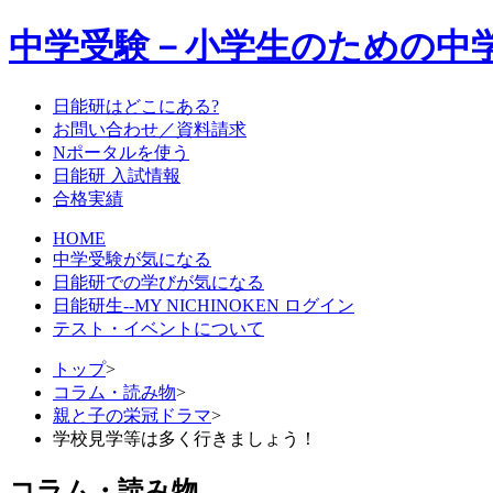
中学受験－小学生のための中
日能研はどこにある?
お問い合わせ／資料請求
Nポータルを使う
日能研 入試情報
合格実績
HOME
中学受験が気になる
日能研での学びが気になる
日能研生--MY NICHINOKEN ログイン
テスト・イベントについて
トップ
>
コラム・読み物
>
親と子の栄冠ドラマ
>
学校見学等は多く行きましょう！
コラム・読み物