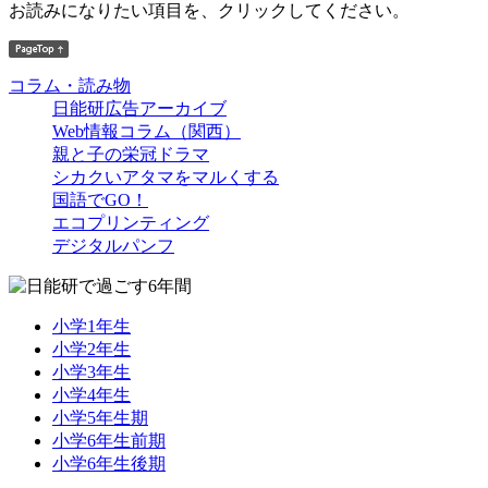
お読みになりたい項目を、クリックしてください。
コラム・読み物
日能研広告アーカイブ
Web情報コラム（関西）
親と子の栄冠ドラマ
シカクいアタマをマルくする
国語でGO！
エコプリンティング
デジタルパンフ
小学1年生
小学2年生
小学3年生
小学4年生
小学5年生期
小学6年生前期
小学6年生後期