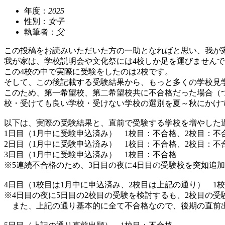
年度：
2025
性別：
女子
執筆者：
父
この投稿をお読みいただいた方の一助となればと思い、我が
我が家は、学校説明会や文化祭には4校しか足を運びません
この4校の中で実際に受験をしたのは2校です。
そして、この後記載する受験結果から、もっと多くの学校見
このため、第一希望校、第二希望校共に不合格だった場合（
校・受けても良い学校・受けない学校の選別を夏～秋にかけ
以下は、実際の受験結果と、直前で受験する学校を増やした
1日目（1月中に受験申込済み） 1校目：不合格、2校目：不
2日目（1月中に受験申込済み） 1校目：不合格、2校目：不
3日目（1月中に受験申込済み） 1校目：不合格
※5連続不合格のため、3日目の夜に4日目の受験校を突如追
4日目（1校目は1月中に申込済み、2校目は上記の通り） 1
※4日目の夜に5日目の2校目の受験を検討するも、2校目の
また、上記の通り基本的に全て不合格なので、後期の直前