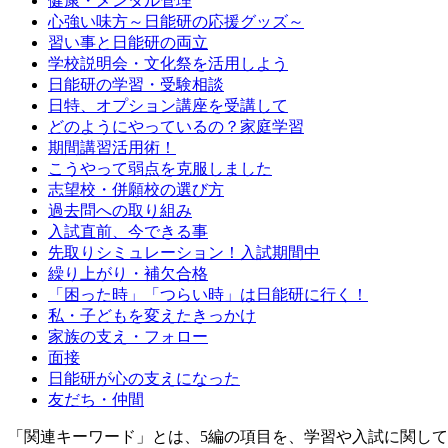
健康・メンタル管理
心強い味方～日能研の応援グッズ～
習い事と日能研の両立
学校説明会・文化祭を活用しよう
日能研の学習・受験相談
日特、オプション講座を受講して
どのようにやっているの？家庭学習
期間講習活用術！
こうやって弱点を克服しました
志望校・併願校の選び方
過去問への取り組み
入試直前、今できる事
先取りシミュレーション！入試期間中
繰り上がり・補欠合格
「困った時」「つらい時」は日能研に行く！
私・子どもを変えたきっかけ
家族の支え・フォロー
面接
日能研が心の支えになった
友だち・仲間
「関連キーワード」とは、5編の項目を、学習や入試に関し