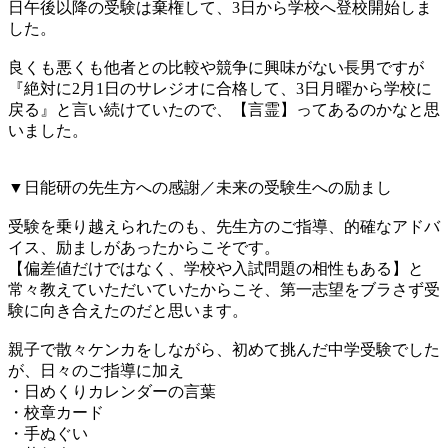
日午後以降の受験は棄権して、3日から学校へ登校開始しま
した。
良くも悪くも他者との比較や競争に興味がない長男ですが
『絶対に2月1日のサレジオに合格して、3日月曜から学校に
戻る』と言い続けていたので、【言霊】ってあるのかなと思
いました。
▼日能研の先生方への感謝／未来の受験生への励まし
受験を乗り越えられたのも、先生方のご指導、的確なアドバ
イス、励ましがあったからこそです。
【偏差値だけではなく、学校や入試問題の相性もある】と
常々教えていただいていたからこそ、第一志望をブラさず受
験に向き合えたのだと思います。
親子で散々ケンカをしながら、初めて挑んだ中学受験でした
が、日々のご指導に加え
・日めくりカレンダーの言葉
・校章カード
・手ぬぐい