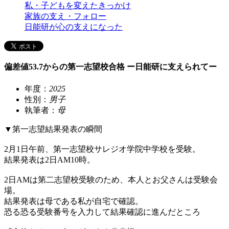
私・子どもを変えたきっかけ
家族の支え・フォロー
日能研が心の支えになった
偏差値53.7からの第一志望校合格 ー日能研に支えられてー
年度：
2025
性別：
男子
執筆者：
母
▼第一志望結果発表の瞬間
2月1日午前、第一志望校サレジオ学院中学校を受験。
結果発表は2日AM10時。
2日AMは第二志望校受験のため、本人とお父さんは受験会
場。
結果発表は母である私が自宅で確認。
恐る恐る受験番号を入力して結果確認に進んだところ