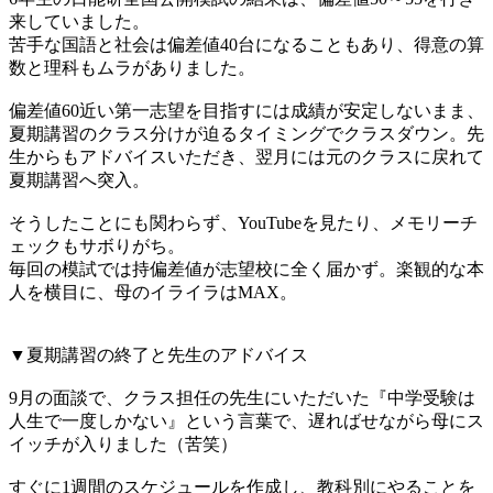
来していました。
苦手な国語と社会は偏差値40台になることもあり、得意の算
数と理科もムラがありました。
偏差値60近い第一志望を目指すには成績が安定しないまま、
夏期講習のクラス分けが迫るタイミングでクラスダウン。先
生からもアドバイスいただき、翌月には元のクラスに戻れて
夏期講習へ突入。
そうしたことにも関わらず、YouTubeを見たり、メモリーチ
ェックもサボりがち。
毎回の模試では持偏差値が志望校に全く届かず。楽観的な本
人を横目に、母のイライラはMAX。
▼夏期講習の終了と先生のアドバイス
9月の面談で、クラス担任の先生にいただいた『中学受験は
人生で一度しかない』という言葉で、遅ればせながら母にス
イッチが入りました（苦笑）
すぐに1週間のスケジュールを作成し、教科別にやることを