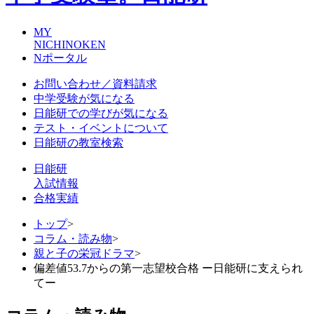
MY
NICHINOKEN
Nポータル
お問い合わせ／資料請求
中学受験が気になる
日能研での学びが気になる
テスト・イベントについて
日能研の教室検索
日能研
入試情報
合格実績
トップ
>
コラム・読み物
>
親と子の栄冠ドラマ
>
偏差値53.7からの第一志望校合格 ー日能研に支えられ
てー