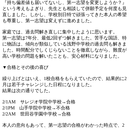
『持ち偏差値も届いてないし、第一志望を変更しようか？』
という考えもよぎり、先生とも相談して併願予定を何度も見
直しました。しかし、学校別日特で頑張ってきた本人の希望
も尊重し、第一志望は変えずに進めました。
家庭では、過去問解き直しに集中したように思います。
第一志望は7年分、最低2回ずつ解きました。苦手な国語、特
に物語は、傾向が類似している浅野中学校の過去問も解きま
した。時間配分でしくじらないことを徹底しながら、難度が
高い学校の問題を解いたことも、安心材料になりました。
▼合格とその後の喜び
繰り上げとはいえ、1校合格をもらえていたので、結果的に2
月は若干チャレンジした日程になりました。
結果は次の通りでした。
2/1AM サレジオ学院中学校→合格
2/1PM 山手学院中学校→不合格
2/2AM 世田谷学園中学校→合格
本人の意向もあって、第一志望の合格がわかった時点で、2