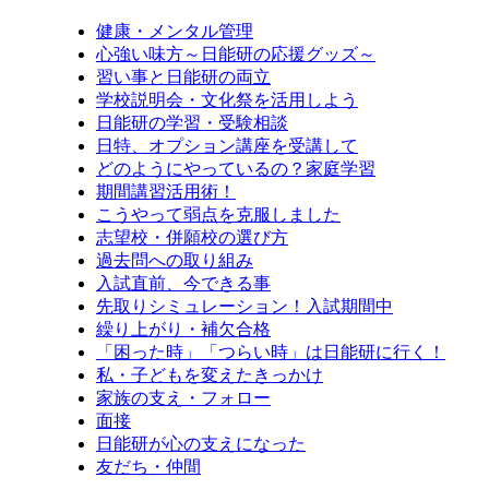
健康・メンタル管理
心強い味方～日能研の応援グッズ～
習い事と日能研の両立
学校説明会・文化祭を活用しよう
日能研の学習・受験相談
日特、オプション講座を受講して
どのようにやっているの？家庭学習
期間講習活用術！
こうやって弱点を克服しました
志望校・併願校の選び方
過去問への取り組み
入試直前、今できる事
先取りシミュレーション！入試期間中
繰り上がり・補欠合格
「困った時」「つらい時」は日能研に行く！
私・子どもを変えたきっかけ
家族の支え・フォロー
面接
日能研が心の支えになった
友だち・仲間