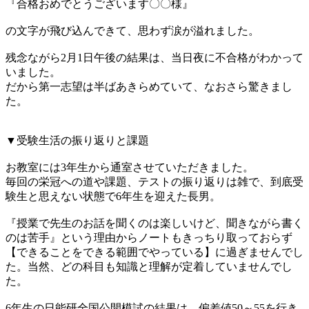
『合格おめでとうございます〇〇様』
の文字が飛び込んできて、思わず涙が溢れました。
残念ながら2月1日午後の結果は、当日夜に不合格がわかって
いました。
だから第一志望は半ばあきらめていて、なおさら驚きまし
た。
▼受験生活の振り返りと課題
お教室には3年生から通室させていただきました。
毎回の栄冠への道や課題、テストの振り返りは雑で、到底受
験生と思えない状態で6年生を迎えた長男。
『授業で先生のお話を聞くのは楽しいけど、聞きながら書く
のは苦手』という理由からノートもきっちり取っておらず
【できることをできる範囲でやっている】に過ぎませんでし
た。当然、どの科目も知識と理解が定着していませんでし
た。
6年生の日能研全国公開模試の結果は、偏差値50～55を行き