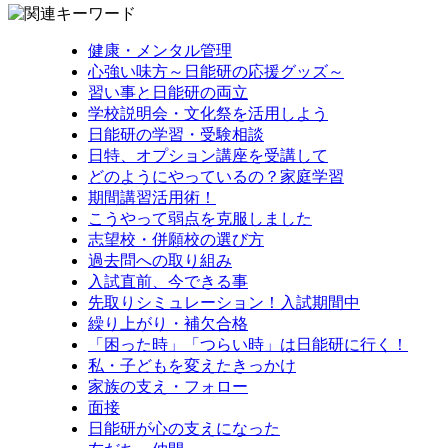
健康・メンタル管理
心強い味方～日能研の応援グッズ～
習い事と日能研の両立
学校説明会・文化祭を活用しよう
日能研の学習・受験相談
日特、オプション講座を受講して
どのようにやっているの？家庭学習
期間講習活用術！
こうやって弱点を克服しました
志望校・併願校の選び方
過去問への取り組み
入試直前、今できる事
先取りシミュレーション！入試期間中
繰り上がり・補欠合格
「困った時」「つらい時」は日能研に行く！
私・子どもを変えたきっかけ
家族の支え・フォロー
面接
日能研が心の支えになった