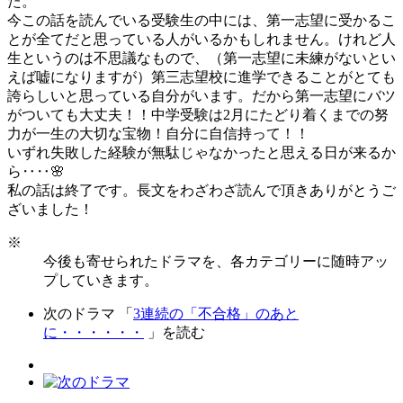
た。
今この話を読んでいる受験生の中には、第一志望に受かるこ
とが全てだと思っている人がいるかもしれません。けれど人
生というのは不思議なもので、（第一志望に未練がないとい
えば嘘になりますが）第三志望校に進学できることがとても
誇らしいと思っている自分がいます。だから第一志望にバツ
がついても大丈夫！！中学受験は2月にたどり着くまでの努
力が一生の大切な宝物！自分に自信持って！！
いずれ失敗した経験が無駄じゃなかったと思える日が来るか
ら‥‥🌸
私の話は終了です。長文をわざわざ読んで頂きありがとうご
ざいました！
※
今後も寄せられたドラマを、各カテゴリーに随時アッ
プしていきます。
次のドラマ 「
3連続の「不合格」のあと
に・・・・・・
」を読む