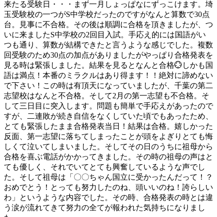
来たる受験日・・・まず一月しょっぱなにずっこけます。埼
玉受験校の一つがS中学校だったのですがなんと算数で30点
台。見事に不合格。その後は順調に合格を頂きましたが、つ
いに来ましたS中学校の2回目入試。手応え的には国語がい
つも通り、算数が結構できたと言うような感じでした。複数
回受験のため30点の加点がありましたがやっぱり合格発表を
見る時は緊張しました。結果を見るとなんと合格💮しかも国
語は満点！本番のミラクルはあり得ます！！絶対に諦めない
で下さい！この時は有頂天になっていましたが、千葉の第二
志望校はなんと不合格。そして2月の第一志望も不合格。そ
して三日目に突入します。問題も簡単で手応えがあったので
すが、二連敗が続き自信をなくしていた頃でもあったため、
とても緊張したまま合格発表当日！結果は合格。嬉しかった
反面、第一志望に落ちてしまったことが頭をよぎりとても悔
しくて泣いてしまいました。そしてその日のうちに祖母から
合格を喜ぶ電話がかかってきました。その時の祖母の声はと
ても優しく、それでいてとても興奮しているような声でし
た。そして祖母は「〇〇ちゃん国立に受かったんだって！？
おめでとう！とっても努力したのね、頭いいのね！誇らしい
わ」というような内容でした。その時、合格発表の時とは違
う涙が流れてきて努力の全てが報われた気持ちになりまし