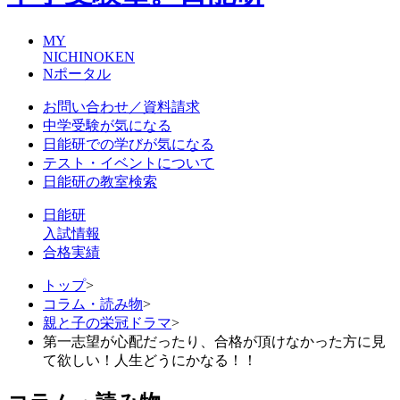
MY
NICHINOKEN
Nポータル
お問い合わせ／資料請求
中学受験が気になる
日能研での学びが気になる
テスト・イベントについて
日能研の教室検索
日能研
入試情報
合格実績
トップ
>
コラム・読み物
>
親と子の栄冠ドラマ
>
第一志望が心配だったり、合格が頂けなかった方に見
て欲しい！人生どうにかなる！！