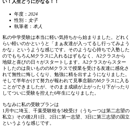
い！人生どうにかなる！！
年度：
2024
性別：
女子
執筆者：
本人
私の中学受験は本当に軽い気持ちから始まりました。どれく
らい軽いのかというと「まぁ友達が入ってるし行ってみよう
かな」というような感じです。そのような心持ちで入塾した
のでもちろんMクラスに入れるはずもなく、A2クラスから
地獄と喜びの日々がスタートします。A2クラスからスター
トしたのは良いもののMクラスで授業を受ける友達に感化さ
れて無性に悔しくなり、勉強に精を出すようになりました。
そして半年かけて努力が報われて見事念願のMクラスに入る
ことができましたが、そのまま成績が上がったり下がったり
してついに受験を控えた6年生になりました。
ちなみに私の受験プランは
1月中に埼玉、千葉受験校を5校受け（うち一つは第二志望の
私立）その後2月1日、2日に第一志望、3日に第三志望の国立
というような感じです。