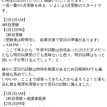
の先生のおかげだったと感謝いたしております。
一喜一憂の1月受験を終え、いよいよ2月受験のスタートで
す。
【2月1日AM】
4科目受験
【2月1日PM】
2科目受験
（受験後は即帰宅し、結果次第で翌日の準備があります）
→AM,PM・・・×
ここで本人から「午前中試験は自信あったけけどダメだっ
たなら明日以降受けても意味ないと思う。明日以降はもっと
頭いい子が受けるんでしょ？」と・・・
確かに翌日の試験は特待生制度があるため日能研R4でも偏
差値も高めでした。
いやいや、ここまで頑張ってきたんだから走ろうよ！と落ち
込む娘を無理矢理寝かせて翌日の試験に備えました。
【2月2日AM】
2科目受験＋保護者面接
【2月2日PM】