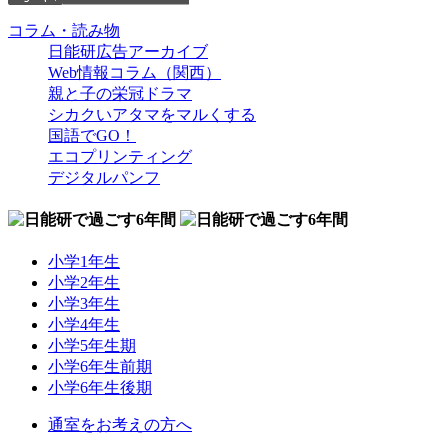
コラム・読み物
日能研広告アーカイブ
Web情報コラム（関西）
親と子の栄冠ドラマ
シカクいアタマをマルくする
国語でGO！
エコプリンティング
デジタルパンフ
小学1年生
小学2年生
小学3年生
小学4年生
小学5年生期
小学6年生前期
小学6年生後期
通室をお考えの方へ