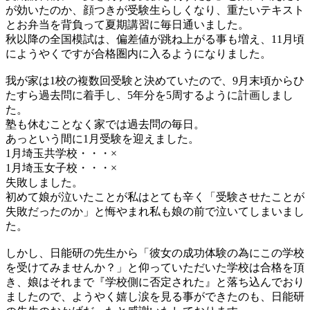
が効いたのか、顔つきが受験生らしくなり、重たいテキスト
とお弁当を背負って夏期講習に毎日通いました。
秋以降の全国模試は、偏差値が跳ね上がる事も増え、11月頃
にようやくですが合格圏内に入るようになりました。
我が家は1校の複数回受験と決めていたので、9月末頃からひ
たすら過去問に着手し、5年分を5周するように計画しまし
た。
塾も休むことなく家では過去問の毎日。
あっという間に1月受験を迎えました。
1月埼玉共学校・・・×
1月埼玉女子校・・・×
失敗しました。
初めて娘が泣いたことが私はとても辛く「受験させたことが
失敗だったのか」と悔やまれ私も娘の前で泣いてしまいまし
た。
しかし、日能研の先生から「彼女の成功体験の為にこの学校
を受けてみませんか？」と仰っていただいた学校は合格を頂
き、娘はそれまで『学校側に否定された』と落ち込んでおり
ましたので、ようやく嬉し涙を見る事ができたのも、日能研