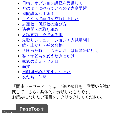
日特、オプション講座を受講して
どのようにやっているの？家庭学習
期間講習活用術！
こうやって弱点を克服しました
志望校・併願校の選び方
過去問への取り組み
入試直前、今できる事
先取りシミュレーション！入試期間中
繰り上がり・補欠合格
「困った時」「つらい時」は日能研に行く！
私・子どもを変えたきっかけ
家族の支え・フォロー
面接
日能研が心の支えになった
友だち・仲間
「関連キーワード」とは、5編の項目を、学習や入試に
関して、さらに具体的に分類したものです。
お読みになりたい項目を、クリックしてください。