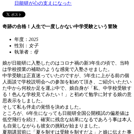
日能研が心の支えになった
奇跡の合格！人生で一度しかない中学受験という冒険
年度：
2025
性別：
女子
執筆者：
母
娘が日能研に入塾したのはコロナ禍の新3年生の頃で、当時
は学校授業の補助のような感覚で入塾させました。
中学受験は正直迷っていたのですが、5年生に上がる前の個
人面談で学校説明会への参加を勧めて頂き、ご紹介いただい
た中から何校か足を運ぶ中で、娘自身が「私、中学校受験す
る！色んな学校見てみたい！」と初めて勉学に対する娘の意
思表示をしました。
そして私も伴走の覚悟を決めました。
ところが、6年生になっても日能研全国公開模試の偏差値は
低空飛行を続け、確実に残念な結果になるであろう事は本人
も自覚しながらも彼女の挑戦が始まりました。
夏期講習前に「夏を制すは受験を制すだよ」と娘に伝えた事