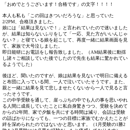
「おめでとうございます！合格です」の文字！！！！
本人も私も「この回はきついだろうな」と思っていた
2/2PM、合格頂きました。
娘には「結果は見ないで！」と言われていたので迷いました
が、結果は知らないふりをして「一応、見た方がいいんじゃ
ない？」と寝ている娘を起こして、再度一緒に結果画面を見
て、家族で大号泣しました。
即日能研にお電話をし報告致しました。（AM結果後に動揺
し諸々ご相談していた後でしたので先生も結果に驚かれてい
るようでした）
後ほど、聞いたのですが、娘は結果を見ないで明日に備える
と布団に入っている間、一人で泣いていたそうです。また、
親と一緒に結果を見て悲しませたくないから一人で見ると言
ったそうです。
この中学受験を通して、崖っぷちの中でも人の事を思いやれ
る人間に成長していたことに私自身驚きつつ、受験を決めて
からの2年間、家で夕飯を共にする時間は減り、会話は受験
の話ばかりになっても、一つの目標に家族でむかえたことが
絆を深められたのではないかと思います。（1月受験の1勝2