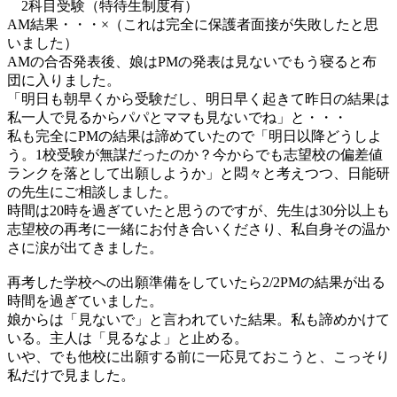
2科目受験（特待生制度有）
AM結果・・・×（これは完全に保護者面接が失敗したと思
いました）
AMの合否発表後、娘はPMの発表は見ないでもう寝ると布
団に入りました。
「明日も朝早くから受験だし、明日早く起きて昨日の結果は
私一人で見るからパパとママも見ないでね」と・・・
私も完全にPMの結果は諦めていたので「明日以降どうしよ
う。1校受験が無謀だったのか？今からでも志望校の偏差値
ランクを落として出願しようか」と悶々と考えつつ、日能研
の先生にご相談しました。
時間は20時を過ぎていたと思うのですが、先生は30分以上も
志望校の再考に一緒にお付き合いくださり、私自身その温か
さに涙が出てきました。
再考した学校への出願準備をしていたら2/2PMの結果が出る
時間を過ぎていました。
娘からは「見ないで」と言われていた結果。私も諦めかけて
いる。主人は「見るなよ」と止める。
いや、でも他校に出願する前に一応見ておこうと、こっそり
私だけで見ました。