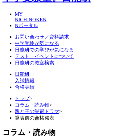
MY
NICHINOKEN
Nポータル
お問い合わせ／資料請求
中学受験が気になる
日能研での学びが気になる
テスト・イベントについて
日能研の教室検索
日能研
入試情報
合格実績
トップ
>
コラム・読み物
>
親と子の栄冠ドラマ
>
発表前の合格発表
コラム・読み物