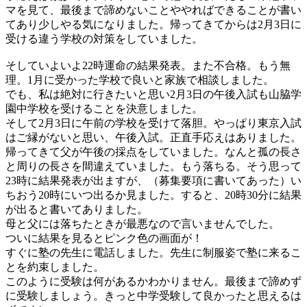
マを見て、最後まで諦めないことややればできることが書い
てあり少しやる気になりました。帰ってきてからは2月3日に
受ける違う学校の対策をしていました。
そしていよいよ22時運命の結果発表。また不合格。もう無
理。1月に受かった学校で良いと家族で相談しました。
でも、私は絶対に行きたいと思い2月3日の午後入試も山脇学
園中学校を受けることを決意しました。
そして2月3日に午前の学校を受けて落胆。やっぱり東京入試
はご縁がないと思い、午後入試。正直手応えはありました。
帰ってきて父が午後の採点をしていました。なんと孤の長さ
と周りの長さを間違えていました。もう落ちる。そう思って
23時に結果発表が出ますが、（募集要項に書いてあった）い
ちおう20時にいつ出るか見ました。すると、20時30分に結果
が出ると書いてありました。
母と父には落ちたときが最悪なので言いませんでした。
ついに結果を見るとピンク色の画面が！
すぐに塾の先生に電話しました。先生に制服姿で塾に来るこ
とを約束しました。
このように受験は何があるかわかりません。最後まで諦めず
に受験しましょう。きっと中学受験して良かったと思えるは