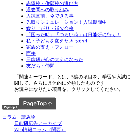
志望校・併願校の選び方
過去問への取り組み
入試直前、今できる事
先取りシミュレーション！入試期間中
繰り上がり・補欠合格
「困った時」「つらい時」は日能研に行く！
私・子どもを変えたきっかけ
家族の支え・フォロー
面接
日能研が心の支えになった
友だち・仲間
「関連キーワード」とは、5編の項目を、学習や入試に
関して、さらに具体的に分類したものです。
お読みになりたい項目を、クリックしてください。
コラム・読み物
日能研広告アーカイブ
Web情報コラム（関西）