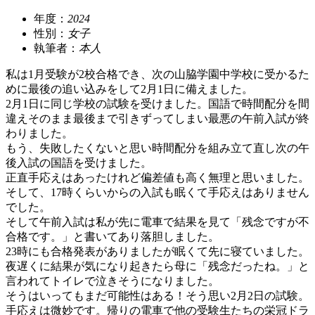
年度：
2024
性別：
女子
執筆者：
本人
私は1月受験が2校合格でき、次の山脇学園中学校に受かるた
めに最後の追い込みをして2月1日に備えました。
2月1日に同じ学校の試験を受けました。国語で時間配分を間
違えそのまま最後まで引きずってしまい最悪の午前入試が終
わりました。
もう、失敗したくないと思い時間配分を組み立て直し次の午
後入試の国語を受けました。
正直手応えはあったけれど偏差値も高く無理と思いました。
そして、17時くらいからの入試も眠くて手応えはありません
でした。
そして午前入試は私が先に電車で結果を見て「残念ですが不
合格です。」と書いてあり落胆しました。
23時にも合格発表がありましたが眠くて先に寝ていました。
夜遅くに結果が気になり起きたら母に「残念だったね。」と
言われてトイレで泣きそうになりました。
そうはいってもまだ可能性はある！そう思い2月2日の試験。
手応えは微妙です。帰りの電車で他の受験生たちの栄冠ドラ