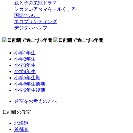
親と子の栄冠ドラマ
シカクいアタマをマルくする
国語でGO！
エコプリンティング
デジタルパンフ
小学1年生
小学2年生
小学3年生
小学4年生
小学5年生期
小学6年生前期
小学6年生後期
通室をお考えの方へ
日能研の教室
北海道
首都圏