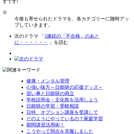
ずです!
※
今後も寄せられたドラマを、各カテゴリーに随時アッ
プしていきます。
次のドラマ 「
3連続の「不合格」のあと
に・・・・・・
」を読む
健康・メンタル管理
心強い味方～日能研の応援グッズ～
習い事と日能研の両立
学校説明会・文化祭を活用しよう
日能研の学習・受験相談
日特、オプション講座を受講して
どのようにやっているの？家庭学習
期間講習活用術！
こうやって弱点を克服しました