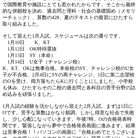
で国際教育や施設にとても惹かれたからです。そこから最終
的な併願校を決め、過去問と理科・社会の基礎固め（メモリ
ーチェック）、算数の428、夏のテキストの復習にひたすら
取り組みました。
そして迎えた1月入試。スケジュールは次の通りです。
1月10日 K、KT
1月12日 OK特待選抜
1月13日 SY（本命）
1月14日 U女子（チャレンジ校）
K、KT、OKは無事合格。本命校のSY、チャレンジ校のU女
子が不合格。2月4日にSYの再チャレンジ、1日に第二志望校
のOを受け、両方落ちたらKに行くことにしました。小学校
も休み、ひたすらその二校の過去問と各科目の苦手分野の詰
め込みを頑張りました。
1月入試の経験を活かしながら迎えた2月入試。まずは1日に
Oです。苦手な算数はかなり順調。しかし得意な社会で失敗
し、少し心配になっていきます。午後7時。Oの合格発表時
間です。緊張しながら夢中で合格発表画面に進みます。結果
は見事合格！！パソコンの画面に『合格おめでとうございま