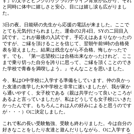
す』の文字とピンクのサクラのデザイン背景が広がり、それ
と同時に体中に嬉しさと安心、目には嬉し涙も広がりまし
た。
3日の夜。日能研の先生から応援の電話が来ました。ここで
とても元気付けられました。運命の2月4日。SYの二回目入
試です。これが最後の入試です。手応えはあまりなかったの
ですが、ご縁を頂けることを信じて、翌朝午前9時の合格発
表を迎えました。結果は残念ながら不合格。悔しかったで
す。でも、『第一志望校には合格出来なかったけれど、ここ
まで乗り切った自分を誇りに思って、ご縁を頂くことのでき
た学校で青春を満喫しよう。』そんなことを思いました。
今、私はO中学校に入学する準備をしています。仲の良かっ
た友達の進学したK中学校と非常に迷いましたが、我が家か
ら通いやすく、女子校である（親は共学だって良いところが
あるよと言っていましたが、私はどうしても女子校にいきた
かったんです。もちろんこれは人の好みによると思うのです
が・・・）Oに決定しました。
これで私の長い受験勉強、受験も終わりました。今は自分の
好きなことをしたり友達と遊んだりしながら、Oに入学する