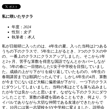
私に咲いたサクラ
年度：
2024
性別：
女子
執筆者：
本人
私が日能研に入ったのは、4年生の夏。入った当時は2つある
うちの下のクラスで、5年生に上がるとき、3つのクラスの中
の、一番上のクラスにクラスアップしました。そこから1年
と2ヶ月、苦手な算数を得意な国語でなんとかカバーしなが
ら、5年の春に一目惚れしたU女子中学校を目指していまし
た。成績の上がり下がりを繰り返していたものの、6年生の
春期講習までは順調だったんです。しかし6年生の4月、算数
が今までにないほど大幅に偏差値が下がり、一つ下のクラス
にダウンしてしまいました。当時の私はとても落ち込みまし
たが今では良かったと思います。なぜなら下のクラスにダウ
ンしたことで、算数の基礎を固めることもでき、何より、ラ
イバルでありながら大切な仲間である友達ができたからで
す。10月には第一志望校をSY中学校に変えました。説明会