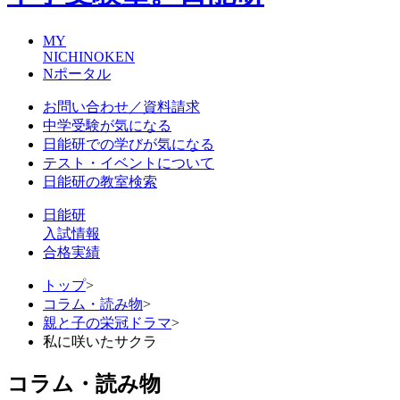
MY
NICHINOKEN
Nポータル
お問い合わせ／資料請求
中学受験が気になる
日能研での学びが気になる
テスト・イベントについて
日能研の教室検索
日能研
入試情報
合格実績
トップ
>
コラム・読み物
>
親と子の栄冠ドラマ
>
私に咲いたサクラ
コラム・読み物