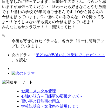
日を楽しみに待っています。日能研生の皆さん。つらいと思
いますが頑張ってください！終わったら好きなことやり放題
です！憧れの学校で6年間過ごせるんです！Oから皆さんの
合格を願っています。Oに憧れているみんな、Oで待ってる
よ〜！そうじゃない子も貴方の合格を願っているよ！
みんなにもサクラ咲ケ！！！頑張ってね！
※
今後も寄せられたドラマを、各カテゴリーに随時アッ
プしていきます。
次のドラマ 「
子どもの塾通いには反対でしたが・・・
」を読む
健康・メンタル管理
心強い味方～日能研の応援グッズ～
習い事と日能研の両立
学校説明会・文化祭を活用しよう