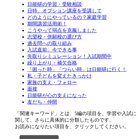
日能研の学習・受験相談
日特、オプション講座を受講して
どのようにやっているの？家庭学習
期間講習活用術！
こうやって弱点を克服しました
志望校・併願校の選び方
過去問への取り組み
入試直前、今できる事
先取りシミュレーション！入試期間中
繰り上がり・補欠合格
「困った時」「つらい時」は日能研に行く！
私・子どもを変えたきっかけ
家族の支え・フォロー
面接
日能研が心の支えになった
友だち・仲間
「関連キーワード」とは、5編の項目を、学習や入試に
関して、さらに具体的に分類したものです。
お読みになりたい項目を、クリックしてください。