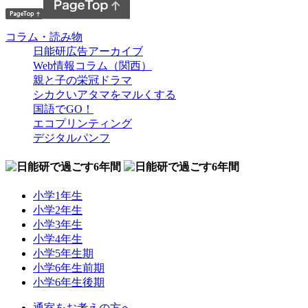
コラム・読み物
日能研広告アーカイブ
Web情報コラム（関西）
親と子の栄冠ドラマ
シカクいアタマをマルくする
国語でGO！
エコプリンティング
デジタルパンフ
小学1年生
小学2年生
小学3年生
小学4年生
小学5年生期
小学6年生前期
小学6年生後期
通室をお考えの方へ