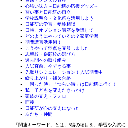
健康・メンタル管理
心強い味方～日能研の応援グッズ～
習い事と日能研の両立
学校説明会・文化祭を活用しよう
日能研の学習・受験相談
日特、オプション講座を受講して
どのようにやっているの？家庭学習
期間講習活用術！
こうやって弱点を克服しました
志望校・併願校の選び方
過去問への取り組み
入試直前、今できる事
先取りシミュレーション！入試期間中
繰り上がり・補欠合格
「困った時」「つらい時」は日能研に行く！
私・子どもを変えたきっかけ
家族の支え・フォロー
面接
日能研が心の支えになった
友だち・仲間
「関連キーワード」とは、5編の項目を、学習や入試に