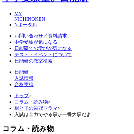
MY
NICHINOKEN
Nポータル
お問い合わせ／資料請求
中学受験が気になる
日能研での学びが気になる
テスト・イベントについて
日能研の教室検索
日能研
入試情報
合格実績
トップ
>
コラム・読み物
>
親と子の栄冠ドラマ
>
入試は全力でやる事が一番大事だよ
コラム・読み物