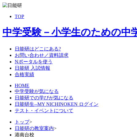
TOP
中学受験－小学生のための中
日能研はどこにある?
お問い合わせ／資料請求
Nポータルを使う
日能研 入試情報
合格実績
HOME
中学受験が気になる
日能研での学びが気になる
日能研生--MY NICHINOKEN ログイン
テスト・イベントについて
トップ
>
日能研の教室案内
>
港南台校