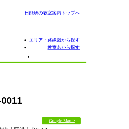
日能研の教室案内トップへ
エリア・路線図から探す
教室名から探す
ス
期間講習
イベント情報
-0011
Google Map >