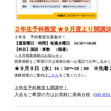
２年生予科教室 ★９月度より開講
２年生 予科教室生募集中！
【通室曜日・時間】毎週水曜日 16:50〜18:00
【科目】国語・算数 （隔週）
＜９月授業体験のお知らせ＞
授業体験をご希望の方は港南台校へお電話でお申し込みく
★９月９日（水）16：50〜18：00 ※先着
体験授業のご案内は
こちら
をご覧ください。
３年生予科教室も開講中！
入会をご希望の方はお気軽に港南台校（
045-833