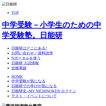
TOP
中学受験－小学生のための中
学受験塾。日能研
日能研はどこにある?
お問い合わせ／資料請求
Nポータルを使う
日能研 入試情報
合格実績
HOME
中学受験が気になる
日能研での学びが気になる
日能研生--MY NICHINOKEN ログイン
テスト・イベントについて