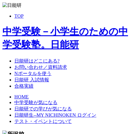
TOP
中学受験－小学生のための中
学受験塾。日能研
日能研はどこにある?
お問い合わせ／資料請求
Nポータルを使う
日能研 入試情報
合格実績
HOME
中学受験が気になる
日能研での学びが気になる
日能研生--MY NICHINOKEN ログイン
テスト・イベントについて