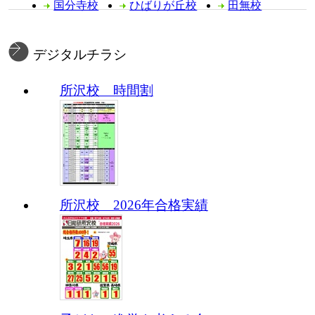
国分寺校
ひばりが丘校
田無校
デジタルチラシ
所沢校 時間割
所沢校 2026年合格実績