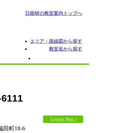
日能研の教室案内トップへ
エリア・路線図から探す
教室名から探す
ス
期間講習
イベント情報
-6111
Google Map >
田町18-6