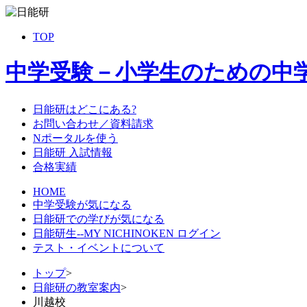
TOP
中学受験－小学生のための中
日能研はどこにある?
お問い合わせ／資料請求
Nポータルを使う
日能研 入試情報
合格実績
HOME
中学受験が気になる
日能研での学びが気になる
日能研生--MY NICHINOKEN ログイン
テスト・イベントについて
トップ
>
日能研の教室案内
>
川越校