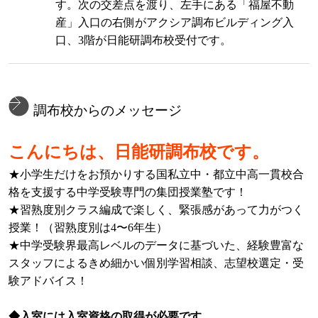
す。次の交差点を渡り、左手にある「福屋不動
産」入口の右側がアクシア調布ビルディング入
口、3階が日能研調布校受付です。
調布校からのメッセージ
こんにちは、日能研調布校です。
★小学生だけをお預かりする国私立中・都立中高一貫校合
格を支援する中学受験専門の集団授業塾です！
★習熟度別クラス編成で楽しく、緊張感があって力がつく
授業！（習熟度別は4〜6年生）
★中学受験界最高レベルのデータに基づいた、経験豊富な
スタッフによるきめ細かい個別学習相談、志望校選定・受
験アドバイス！
◆入室には入室資格の取得が必要です。