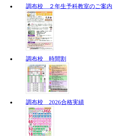
調布校 ２年生予科教室のご案内
調布校 時間割
調布校 2026合格実績