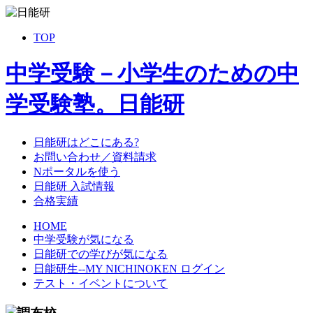
TOP
中学受験－小学生のための中
学受験塾。日能研
日能研はどこにある?
お問い合わせ／資料請求
Nポータルを使う
日能研 入試情報
合格実績
HOME
中学受験が気になる
日能研での学びが気になる
日能研生--MY NICHINOKEN ログイン
テスト・イベントについて