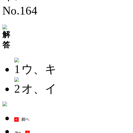
ウ、キ
オ、イ