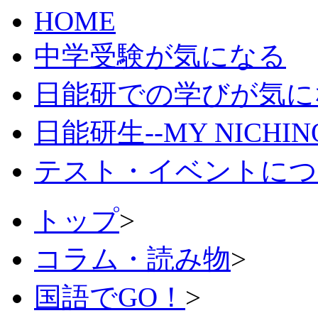
HOME
中学受験が気になる
日能研での学びが気に
日能研生--MY NICHI
テスト・イベントにつ
トップ
>
コラム・読み物
>
国語でGO！
>