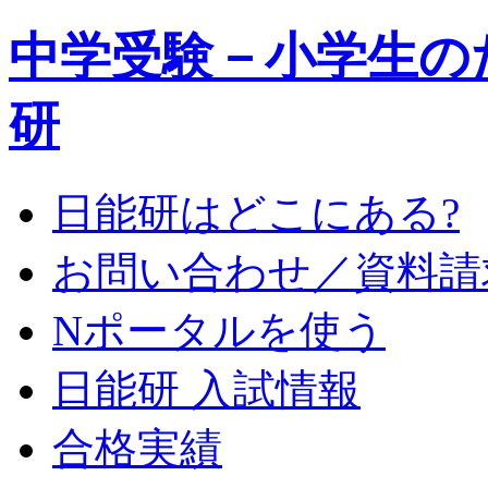
中学受験－小学生の
研
日能研はどこにある?
お問い合わせ／資料請
Nポータルを使う
日能研 入試情報
合格実績