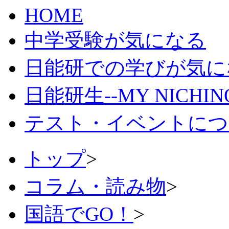
HOME
中学受験が気になる
日能研での学びが気に
日能研生--MY NICHI
テスト・イベントにつ
トップ
>
コラム・読み物
>
国語でGO！
>