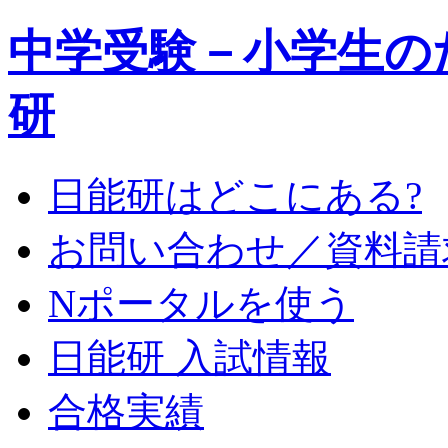
中学受験－小学生の
研
日能研はどこにある?
お問い合わせ／資料請
Nポータルを使う
日能研 入試情報
合格実績