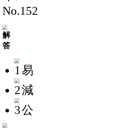
易
減
公