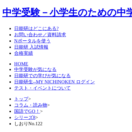
中学受験－小学生のための中
日能研はどこにある?
お問い合わせ／資料請求
Nポータルを使う
日能研 入試情報
合格実績
HOME
中学受験が気になる
日能研での学びが気になる
日能研生--MY NICHINOKEN ログイン
テスト・イベントについて
トップ
>
コラム・読み物
>
国語でGO！
>
シリーズ8
>
しおりNo.122