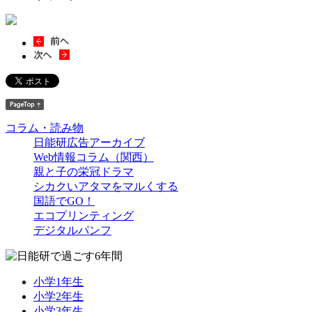
コラム・読み物
日能研広告アーカイブ
Web情報コラム（関西）
親と子の栄冠ドラマ
シカクいアタマをマルくする
国語でGO！
エコプリンティング
デジタルパンフ
小学1年生
小学2年生
小学3年生