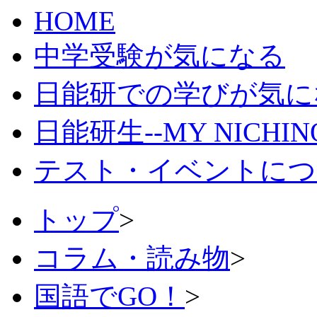
HOME
中学受験が気になる
日能研での学びが気に
日能研生--MY NICHI
テスト・イベントにつ
トップ
>
コラム・読み物
>
国語でGO！
>