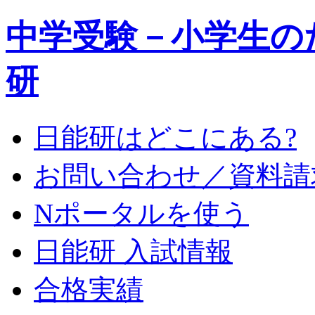
中学受験－小学生の
研
日能研はどこにある?
お問い合わせ／資料請
Nポータルを使う
日能研 入試情報
合格実績