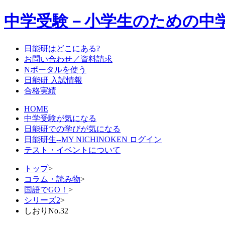
中学受験－小学生のための中
日能研はどこにある?
お問い合わせ／資料請求
Nポータルを使う
日能研 入試情報
合格実績
HOME
中学受験が気になる
日能研での学びが気になる
日能研生--MY NICHINOKEN ログイン
テスト・イベントについて
トップ
>
コラム・読み物
>
国語でGO！
>
シリーズ2
>
しおりNo.32