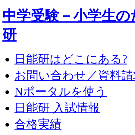
中学受験－小学生の
研
日能研はどこにある?
お問い合わせ／資料請
Nポータルを使う
日能研 入試情報
合格実績