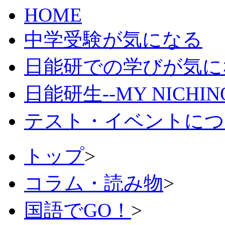
HOME
中学受験が気になる
日能研での学びが気に
日能研生--MY NICHI
テスト・イベントにつ
トップ
>
コラム・読み物
>
国語でGO！
>